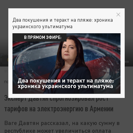
Два покушения и теракт на пляже: хроника
украинского ультиматума
В ПРЯМОМ ЭФИРЕ:
ОБЩЕСТВО
ЭКОНОМИКА
ФОТО: VICTOR LISITSYN, ВИКТОР ЛИСИЦЫН/GLOBALLOOKPRESS
11 СЕНТЯБРЯ 19:59
ПОДПИШИТЕСЬ:
Эксперт Давтян спрогнозировал рост
тарифов на электроэнергию в Армении
Ваге Давтян рассказал, на какую сумму в
республике может увеличиться оплата