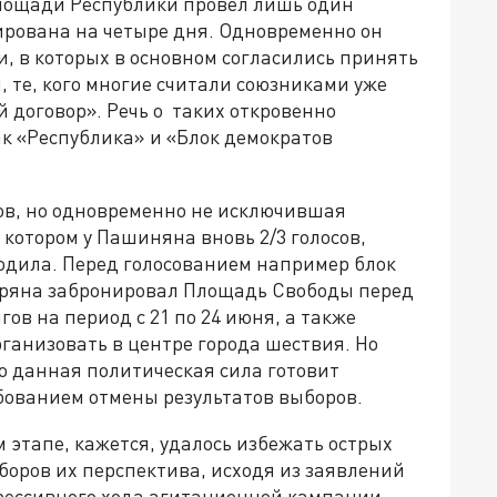
лощади Республики провел лишь один
ирована на четыре дня. Одновременно он
, в которых в основном согласились принять
 те, кого многие считали союзниками уже
договор». Речь о таких откровенно
к «Республика» и «Блок демократов
ов, но одновременно не исключившая
 котором у Пашиняна вновь 2/3 голосов,
водила. Перед голосованием например блок
аряна забронировал Площадь Свободы перед
в на период с 21 по 24 июня, а также
ганизовать в центре города шествия. Но
о данная политическая сила готовит
бованием отмены результатов выборов.
 этапе, кажется, удалось избежать острых
боров их перспектива, исходя из заявлений
рессивного хода агитационной кампании,