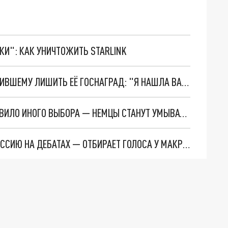
ТКИ": КАК УНИЧТОЖИТЬ STARLINK
ПОКЛОНСКАЯ ОТВЕТИЛА ДЕПУТАТУ, ПРЕДЛОЖИВШЕМУ ЛИШИТЬ ЕЁ ГОСНАГРАД: "Я НАШЛА ВАМ РАБОТУ"
ЗАЯВЛЕНИЕ ГЛАВЫ МИД ФРГ БЕРБОК НЕ ОСТАВИЛО ИНОГО ВЫБОРА — НЕМЦЫ СТАНУТ УМЫВАТЬСЯ ПО-КОШАЧЬИ
МАРИН ЛЕ ПЕН "ПЕРЕОБУЛАСЬ” И ОСУДИЛА РОССИЮ НА ДЕБАТАХ — ОТБИРАЕТ ГОЛОСА У МАКРОНА ИЛИ ЕЁ КУПИЛИ?