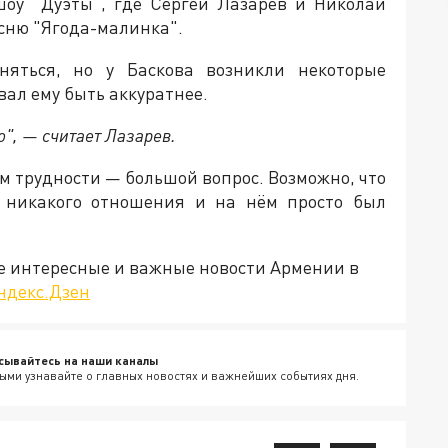
шоу "Дуэты", где Сергей Лазарев и Николай
есню "Ягода-малинка".
няться, но у Баскова возникли некоторые
вал ему быть аккуратнее.
о", — считает Лазарев.
им трудности — большой вопрос. Возможно, что
т никакого отношения и на нём просто был
е интересные и важные новости Армении в
ндекс.Дзен
сывайтесь на наши каналы
ыми узнавайте о главных новостях и важнейших событиях дня.