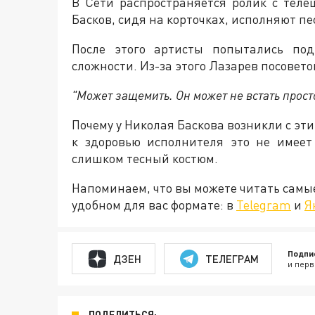
В Сети распространяется ролик с теле
Басков, сидя на корточках, исполняют п
После этого артисты попытались под
сложности. Из-за этого Лазарев посовето
"Может защемить. Он может не встать прост
Почему у Николая Баскова возникли с эт
к здоровью исполнителя это не имее
слишком тесный костюм.
Напоминаем, что вы можете читать самы
удобном для вас формате: в
Telegram
и
Я
Подпи
ДЗЕН
ТЕЛЕГРАМ
и перв
ПОДЕЛИТЬСЯ: