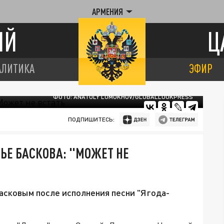
АРМЕНИЯ
ИЙ
Ц
АЛИТИКА
ЭФИР
ФОТО: ANATOLY LOMOKHOV/GLOBALLOOKPRESS
ПОДПИШИТЕСЬ:
ЬЕ БАСКОВА: "МОЖЕТ НЕ
асковым после исполнения песни "Ягода-