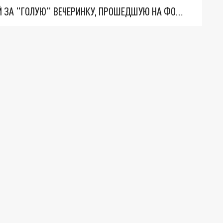
С ИВЛЕЕВОЙ ХОТЯТ ВЗЫСКАТЬ 1 МЛРД РУБЛЕЙ ЗА "ГОЛУЮ" ВЕЧЕРИНКУ, ПРОШЕДШУЮ НА ФОНЕ СВО