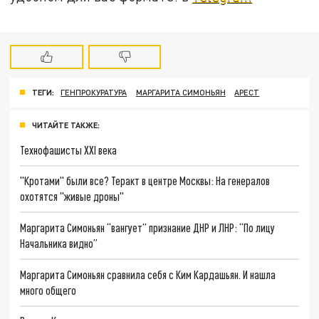
ТЕГИ:
ГЕНПРОКУРАТУРА
МАРГАРИТА СИМОНЬЯН
АРЕСТ
ЧИТАЙТЕ ТАКЖЕ:
Технофашисты XXI века
"Кротами" были все? Теракт в центре Москвы: На генералов
охотятся "живые дроны"
Маргарита Симоньян “вангует” признание ДНР и ЛНР: “По лицу
Начальника видно”
Маргарита Симоньян сравнила себя с Ким Кардашьян. И нашла
много общего