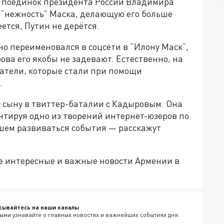
на поединок президента России Владимира
 “нежность” Маска, делающую его больше
ется, Путин не дерётся.
но переименовался в соцсети в “Илону Маск”,
ва его якобы не задевают. Естественно, на
ватели, которые стали при помощи
.
у сыну в твиттер-баталии с Кадыровым. Она
нтируя одно из творений интернет-юзеров по
йшем развиваться события — расскажут
е интересные и важные новости Армении в
сывайтесь на наши каналы
ыми узнавайте о главных новостях и важнейших событиях дня.