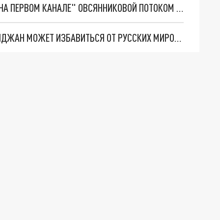
СОЦСЕТИ ОТВЕТИЛИ "ЖЕНЩИНЕ С ПЛАКАТОМ НА ПЕРВОМ КАНАЛЕ" ОВСЯННИКОВОЙ ПОТОКОМ МЕМОВ
ЭКСПЕРТ МАРГАРЯН РАСКРЫЛА, КАК АЗЕРБАЙДЖАН МОЖЕТ ИЗБАВИТЬСЯ ОТ РУССКИХ МИРОТВОРЦЕВ В КАРАБАХЕ