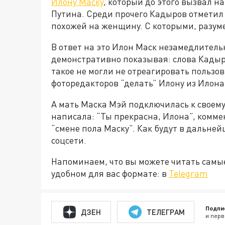
Илону Маску
, который до этого вызвал 
Путина. Среди прочего Кадыров отметил
похожей на женщину. С которыми, разуме
В ответ на это Илон Маск незамедлитель
демонстративно показывая: слова Кадыро
такое не могли не отреагировать пользо
фоторедакторов “делать” Илону из Илона
А мать Маска Мэй подключилась к своем
написала: “Ты прекрасна, Илона”, комме
“смене пола Маску”. Как будут в дальне
соцсети.
Напоминаем, что вы можете читать самы
удобном для вас формате: в
Telegram
Подпи
ДЗЕН
ТЕЛЕГРАМ
и перв