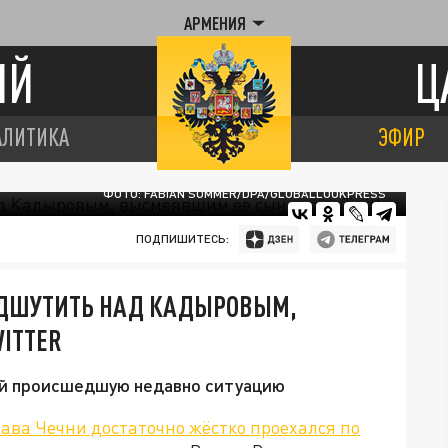
АРМЕНИЯ
ИЙ
Ц
АЛИТИКА
ЭФИР
ФОТО: FABIAN SOMMER/DPA/GLOBALLOOKPRESS
ПОДПИШИТЕСЬ:
ОДШУТИТЬ НАД КАДЫРОВЫМ,
ITTER
ий происшедшую недавно ситуацию
лава Чечни достаточно жёстко проехался по