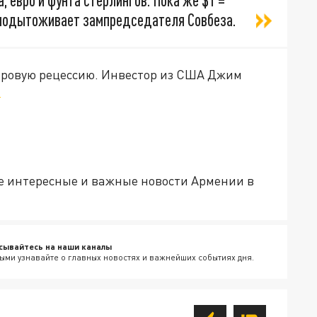
 евро и фунта стерлингов. Пока же $1 =
— подытоживает зампредседателя Совбеза.
ировую рецессию. Инвестор из США Джим
.
е интересные и важные новости Армении в
сывайтесь на наши каналы
ыми узнавайте о главных новостях и важнейших событиях дня.