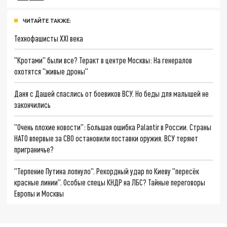
ЧИТАЙТЕ ТАКЖЕ:
Технофашисты XXI века
"Кротами" были все? Теракт в центре Москвы: На генералов
охотятся "живые дроны"
Даня с Дашей спаслись от боевиков ВСУ. Но беды для малышей не
закончились
"Очень плохие новости": Большая ошибка Palantir в России. Страны
НАТО впервые за СВО остановили поставки оружия. ВСУ теряют
приграничье?
"Терпение Путина лопнуло". Рекордный удар по Киеву "пересёк
красные линии". Особые спецы КНДР на ЛБС? Тайные переговоры
Европы и Москвы