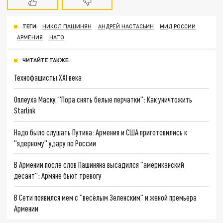
ТЕГИ:
НИКОЛ ПАШИНЯН
АНДРЕЙ НАСТАСЬИН
МИД РОССИИ
АРМЕНИЯ
НАТО
ЧИТАЙТЕ ТАКЖЕ:
Технофашисты XXI века
Оплеуха Маску. "Пора снять белые перчатки": Как уничтожить
Starlink
Надо было слушать Путина: Армения и США приготовились к
"ядерному" удару по России
В Армении после слов Пашиняна высадился "американский
десант": Армяне бьют тревогу
В Сети появился мем с "весёлым Зеленским" и женой премьера
Армении