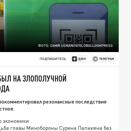
ФОТО: ZAMIR USMANOV/GLOBALLOOKPRESS
ПОДПИШИТЕСЬ:
БЫЛ НА ЗЛОПОЛУЧНОЙ
ОДА
прокомментировал резонансные последствия
стное.
р экономики
дьбе главы Минобороны Сурена Папикяна без