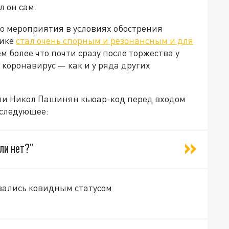
л он сам.
о мероприятия в условиях обострения
лике
стал очень спорным и резонансным и для
ем более что почти сразу после торжества у
оронавирус — как и у ряда других
 ли Никол Пашинян кьюар-код перед входом
 следующее:
ли нет?”
овались ковидным статусом