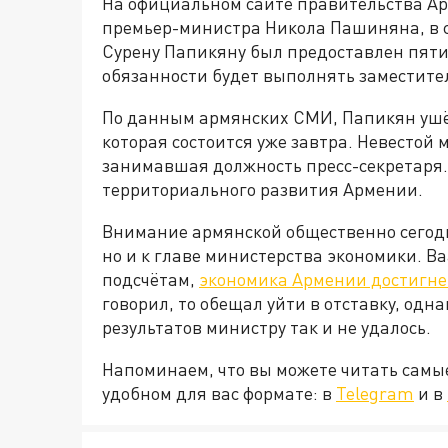
На официальном сайте правительства А
премьер-министра Никола Пашиняна, в с
Сурену Папикяну был предоставлен пятид
обязанности будет выполнять заместите
По данным армянских СМИ, Папикян ушёл
которая состоится уже завтра. Невестой
занимавшая должность пресс-секретаря.
территориального развития Армении.
Внимание армянской общественно сегодн
но и к главе министерства экономики. Ва
подсчётам,
экономика Армении достигнет
говорил, то обещал уйти в отставку, одн
результатов министру так и не удалось.
Напоминаем, что вы можете читать самы
удобном для вас формате: в
Telegram
и в