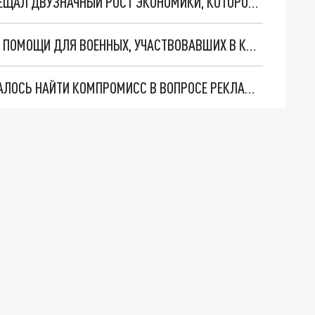
МИНИСТР ЭКОНОМИКИ АРМЕНИИ ВНОВЬ ПООБЕЩАЛ ДВУЗНАЧНЫЙ РОСТ ЭКОНОМИКИ, КОТОРОГО ОН НЕ ДОБИЛСЯ В 2021
В АРМЕНИИ СТРОЯТ ЦЕНТР ПСИХОЛОГИЧЕСКОЙ ПОМОЩИ ДЛЯ ВОЕННЫХ, УЧАСТВОВАВШИХ В КАРАБАХСКОЙ ВОЙНЕ 2020
АРМЯНСКИМ ДЕПУТАТАМ И БИЗНЕСМЕНАМ УДАЛОСЬ НАЙТИ КОМПРОМИСС В ВОПРОСЕ РЕКЛАМЫ АЗАРТНЫХ ИГР