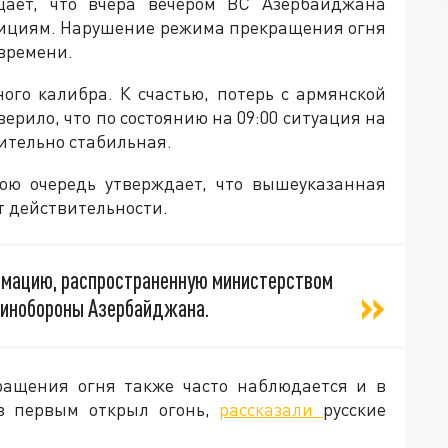
ает, что вчера вечером ВС Азербайджана
зициям. Нарушение режима прекращения огня
 времени.
ного калибра. К счастью, потерь с армянской
ерило, что по состоянию на 09:00 ситуация на
ительно стабильная.
ою очередь утверждает, что вышеуказанная
т действительности.
рмацию, распространенную министерством
инобороны Азербайджана.
ращения огня также часто наблюдается и в
аз первым открыл огонь,
рассказали
русские