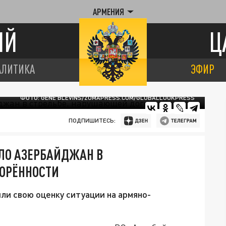
АРМЕНИЯ
ИЙ
Ц
АЛИТИКА
ЭФИР
ФОТО: GENE BLEVINS/ZUMAPRESS.COM/GLOBALLOOKPRESS
ПОДПИШИТЕСЬ:
ЛО АЗЕРБАЙДЖАН В
ОРЁННОСТИ
ли свою оценку ситуации на армяно-