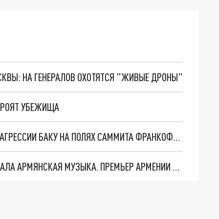
ОСКВЫ: НА ГЕНЕРАЛОВ ОХОТЯТСЯ "ЖИВЫЕ ДРОНЫ"
ТРОЯТ УБЕЖИЩА
ПРЕМЬЕР АРМЕНИИ ПАШИНЯН РАССКАЗАЛ ОБ АГРЕССИИ БАКУ НА ПОЛЯХ САММИТА ФРАНКОФОНИИ
НА ОФИЦИАЛЬНОМ УЖИНЕ В ТУНИСЕ ПРОЗВУЧАЛА АРМЯНСКАЯ МУЗЫКА. ПРЕМЬЕР АРМЕНИИ ЗАВЕРШИЛ ВИЗИТ