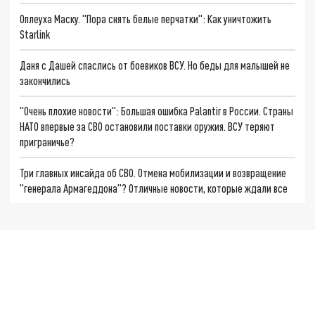
Оплеуха Маску. "Пора снять белые перчатки": Как уничтожить
Starlink
Даня с Дашей спаслись от боевиков ВСУ. Но беды для малышей не
закончились
"Очень плохие новости": Большая ошибка Palantir в России. Страны
НАТО впервые за СВО остановили поставки оружия. ВСУ теряют
приграничье?
Три главных инсайда об СВО. Отмена мобилизации и возвращение
"генерала Армагеддона"? Отличные новости, которые ждали все