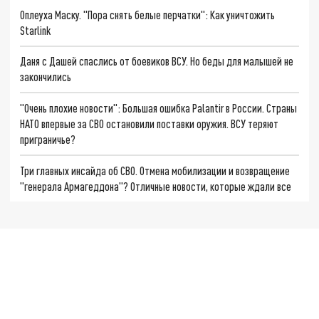
Оплеуха Маску. "Пора снять белые перчатки": Как уничтожить
Starlink
Даня с Дашей спаслись от боевиков ВСУ. Но беды для малышей не
закончились
"Очень плохие новости": Большая ошибка Palantir в России. Страны
НАТО впервые за СВО остановили поставки оружия. ВСУ теряют
приграничье?
Три главных инсайда об СВО. Отмена мобилизации и возвращение
"генерала Армагеддона"? Отличные новости, которые ждали все