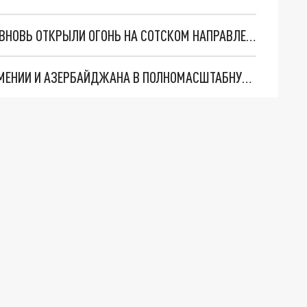
МИНОБОРОНЫ АРМЕНИИ: ВС АЗЕРБАЙДЖАНА ВНОВЬ ОТКРЫЛИ ОГОНЬ НА СОТСКОМ НАПРАВЛЕНИИ
ПЕРЕРАСТЁТ ЛИ ПЕРЕСТРЕЛКА НА ГРАНИЦЕ АРМЕНИИ И АЗЕРБАЙДЖАНА В ПОЛНОМАСШТАБНУЮ ВОЙНУ? МЫСЛИ ЭКСПЕРТА