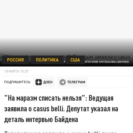
РОССИЯ
ПОЛИТИКА
США
ERIN SCOTT - POOL VIA CNP/CONSOLIDATED NEWS PHOTOS/GLOBALLOOKPRESS
18 МАРТА 13:27
ПОДПИШИТЕСЬ:
"На маразм списать нельзя": Ведущая
заявила о casus belli. Депутат указал на
деталь интервью Байдена