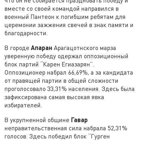
что он не собирается праздновать победу и
вместе со своей командой направился в
военный Пантеон к погибшим ребятам для
церемонии зажжения свечей в знак памяти и
благодарности.
Апаран
В городе
Арагацотнского марза
уверенную победу одержал оппозиционный
блок партий “Карен Егиазарян”.
Оппозиционер набрал 66,69%, а за кандидата
от правящей партии в общей сложности
проголосовало 33,31% населения. Здесь была
зафиксирована самая высокая явка
избирателей.
Гавар
В укрупненной общине
неправительственная сила набрала 52,31%
голосов. Здесь победил блок “Гурген