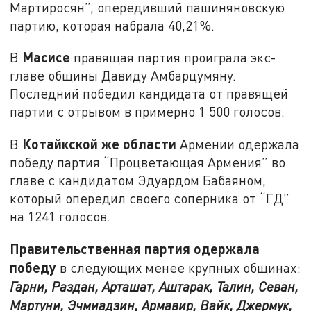
Мартиросян”, опередивший пашиняновскую
партию, которая набрала 40,21%.
Масисе
В
правящая партия проиграла экс-
главе общины Давиду Амбарцумяну.
Последний победил кандидата от правящей
партии с отрывом в примерно 1 500 голосов.
Котайкской же области
В
Армении одержала
победу партия “Процветающая Армения” во
главе с кандидатом Эдуардом Бабаяном,
который опередил своего соперника от “ГД”
на 1241 голосов.
Правительственная партия одержала
победу
в следующих менее крупных общинах:
Гарни, Раздан, Арташат, Аштарак, Талин, Севан,
Мартуни, Эчмиадзин, Армавир, Вайк, Джермук,