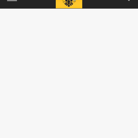
Подписывайтесь на наши каналы
и первыми узнавайте о главных новостях
и важнейших событиях дня.
ДЗЕН
ТЕЛЕГРАМ
ПОДЕЛИТЬСЯ В СОЦСЕТЯХ: