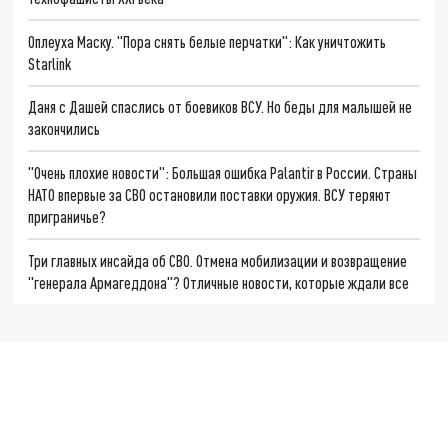
Оплеуха Маску. "Пора снять белые перчатки": Как уничтожить
Starlink
Даня с Дашей спаслись от боевиков ВСУ. Но беды для малышей не
закончились
"Очень плохие новости": Большая ошибка Palantir в России. Страны
НАТО впервые за СВО остановили поставки оружия. ВСУ теряют
приграничье?
Три главных инсайда об СВО. Отмена мобилизации и возвращение
"генерала Армагеддона"? Отличные новости, которые ждали все