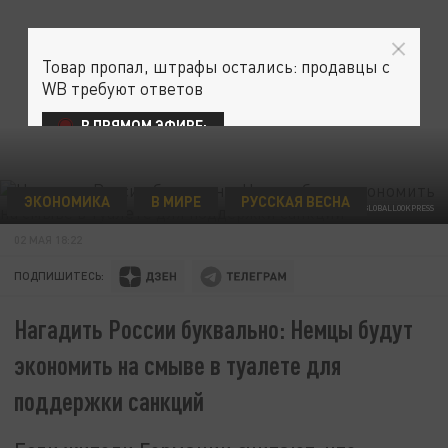
Товар пропал, штрафы остались: продавцы с
WB требуют ответов
В ПРЯМОМ ЭФИРЕ:
ЭКОНОМИКА
В МИРЕ
РУССКАЯ ВЕСНА
ФОТО: KOMSOMOLSKAYA PRAVDA/GLOBALLOOKPRESS
02 МАЯ 18:22
ПОДПИШИТЕСЬ:
Нагадить России буквально: Немцы будут
экономить на смыве в туалете для
поддержки санкций