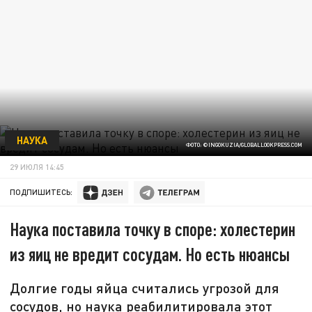
Н
НАУКА
ФОТО: ©INGOKUZIA/GLOBALLOOKPRESS.СOM
29 ИЮЛЯ 14:45
ПОДПИШИТЕСЬ:
Наука поставила точку в споре: холестерин
из яиц не вредит сосудам. Но есть нюансы
Долгие годы яйца считались угрозой для
сосудов, но наука реабилитировала этот