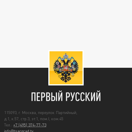
115093, г. Москва, переулок Партийный,
д.1, к.57, стр.3, эт.1, пом.I, ком.45
Тел.:
+7 (495) 374-77-73
info@tsargrad.tv