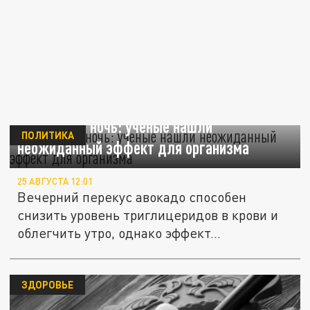
Авокадо на ночь: ученые нашли
ПОЛИТИКА
неожиданный эффект для организма
25 АВГУСТА 12:01
Вечерний перекус авокадо способен
снизить уровень триглицеридов в крови и
облегчить утро, однако эффект...
ЗДОРОВЬЕ