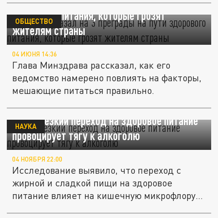
Мурашко указал на 3 преграды на пути
здорового питания, которые грозят
ОБЩЕСТВО
жителям страны
04 ИЮНЯ 14:36
Глава Минздрава рассказал, как его
ведомство намерено повлиять на факторы,
мешающие питаться правильно.
ACER: резкий переход на здоровое питание
НАУКА
провоцирует тягу к алкоголю
04 НОЯБРЯ 22:00
Исследование выявило, что переход с
жирной и сладкой пищи на здоровое
питание влияет на кишечную микрофлору
и...