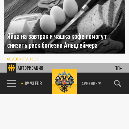
Яйца на завтрак и чашка кофе помогут
снизить риск болезни Альцгеймера
08 АВГУСТА 13:31
Исследования показывают, что включение
18+
АВТОРИЗАЦИЯ
яиц в утреннее меню, умеренное
потребление кофе и регулярная
85.64 BRENT
АРМЕНИЯ
физическая...
НАУКА