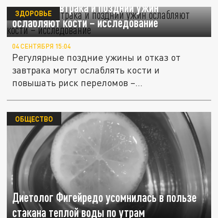
Пропуск завтрака и поздний ужин
ЗДОРОВЬЕ
ослабляют кости – исследование
04 СЕНТЯБРЯ 15:04
Регулярные поздние ужины и отказ от
завтрака могут ослаблять кости и
повышать риск переломов –
Медицинский...
ОБЩЕСТВО
Диетолог Фигейредо усомнилась в пользе
стакана теплой воды по утрам