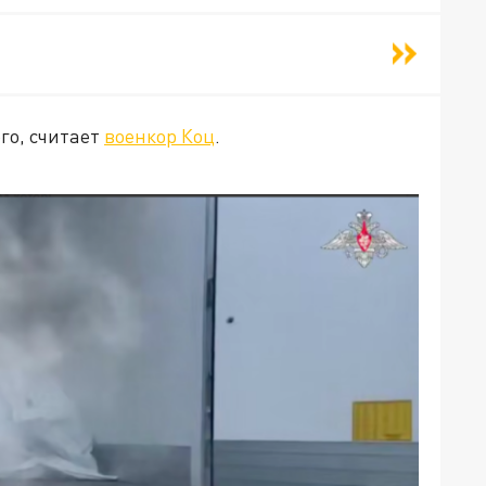
го, считает
военкор Коц
.