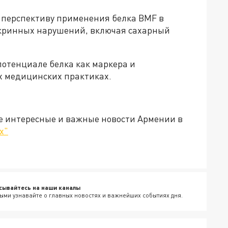
 перспективу применения белка BMF в
окринных нарушений, включая сахарный
потенциале белка как маркера и
х медицинских практиках.
е интересные и важные новости Армении в
х"
сывайтесь на наши каналы
ыми узнавайте о главных новостях и важнейших событиях дня.