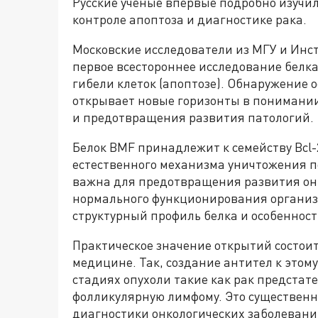
Русские ученые впервые подробно изучи
контроле апоптоза и диагностике рака.
Московские исследователи из МГУ и Инс
первое всестороннее исследование белк
гибели клеток (апоптозе). Обнаружение 
открывает новые горизонты в понимани
и предотвращения развития патологий.
Белок BMF принадлежит к семейству Bcl-
естественного механизма уничтожения п
важна для предотвращения развития он
нормального функционирования организ
структурный профиль белка и особенност
Практическое значение открытий состои
медицине. Так, создание антител к этом
стадиях опухоли такие как рак предстат
фолликулярную лимфому. Это существен
диагностики онкологических заболевани