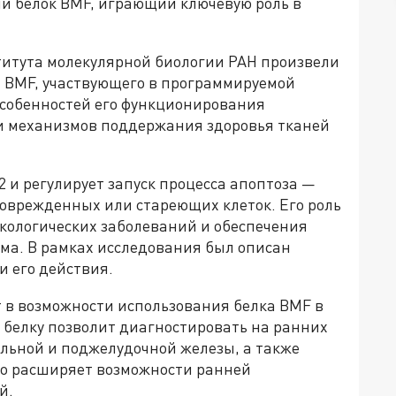
ли белок BMF, играющий ключевую роль в
титута молекулярной биологии РАН произвели
а BMF, участвующего в программируемой
особенностей его функционирования
и механизмов поддержания здоровья тканей
2 и регулирует запуск процесса апоптоза —
оврежденных или стареющих клеток. Его роль
кологических заболеваний и обеспечения
ма. В рамках исследования был описан
и его действия.
т в возможности использования белка BMF в
у белку позволит диагностировать на ранних
ельной и поджелудочной железы, а также
но расширяет возможности ранней
й.