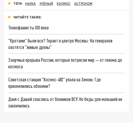
ТЕГИ:
НАУКА
УЧЁНЫЙ
КОСМОС
АСТРОНОМ
ЧИТАЙТЕ ТАКЖЕ:
Технофашисты XXI века
"Кротами" были все? Теракт в центре Москвы: На генералов
охотятся "живые дроны"
3 научных прорыва России, которые потрясли мир — от генома до
космоса
Советская станция "Космос-482" упала на Землю: Где
приземлились обломки?
Даня с Дашей спаслись от боевиков ВСУ. Но беды для малышей не
закончились