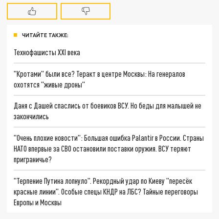
ЧИТАЙТЕ ТАКЖЕ:
Технофашисты XXI века
"Кротами" были все? Теракт в центре Москвы: На генералов
охотятся "живые дроны"
Даня с Дашей спаслись от боевиков ВСУ. Но беды для малышей не
закончились
"Очень плохие новости": Большая ошибка Palantir в России. Страны
НАТО впервые за СВО остановили поставки оружия. ВСУ теряют
приграничье?
"Терпение Путина лопнуло". Рекордный удар по Киеву "пересёк
красные линии". Особые спецы КНДР на ЛБС? Тайные переговоры
Европы и Москвы