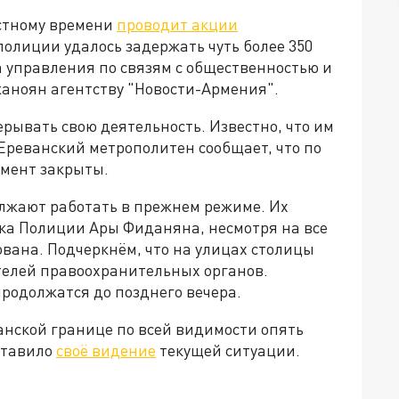
естному времени
проводит акции
полиции удалось задержать чуть более 350
 управления по связям с общественностью и
ноян агентству "Новости-Армения".
рывать свою деятельность. Известно, что им
 Ереванский метрополитен сообщает, что по
омент закрыты.
лжают работать в прежнем режиме. Их
ика Полиции Ары Фиданяна, несмотря на все
ована. Подчеркнём, что на улицах столицы
телей правоохранительных органов.
родолжатся до позднего вечера.
нской границе по всей видимости опять
ставило
своё видение
текущей ситуации.