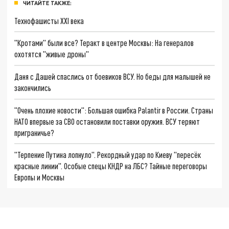
ЧИТАЙТЕ ТАКЖЕ:
Технофашисты XXI века
"Кротами" были все? Теракт в центре Москвы: На генералов
охотятся "живые дроны"
Даня с Дашей спаслись от боевиков ВСУ. Но беды для малышей не
закончились
"Очень плохие новости": Большая ошибка Palantir в России. Страны
НАТО впервые за СВО остановили поставки оружия. ВСУ теряют
приграничье?
"Терпение Путина лопнуло". Рекордный удар по Киеву "пересёк
красные линии". Особые спецы КНДР на ЛБС? Тайные переговоры
Европы и Москвы