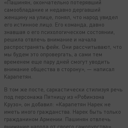
«Пашинян, окончательно потерявший
самообладание и недавно дергавший
женщину на улице, понял, что народ увидел
его истинное лицо. Его команда, давно
знавшая о его психологическом состоянии,
решила отвлечь внимание и начала
распространять фейк. Они рассчитывают, что
мы будем это опровергать, а сами тем
временем еще пару дней смогут уводить
внимание общества в сторону», — написал
Карапетян.
В том же посте, саркастически стилизуя речь
под персонажа Пятницу из «Робинзона
Крузо», он добавил: «Карапетян Нарек не
иметь иного гражданства. Нарек быть только
гражданином Армении. Пашинян отвлечь
внимание народа от своего самодурства».