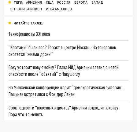
ТЕГИ:
АРМЕНИЯ
США
РОССИЯ
ЕВРОПА
ЗАПАД
ЭНТОНИ БЛИНКЕН
ИЛЬХАМ АЛИЕВ
ЧИТАЙТЕ ТАКЖЕ:
Технофашисты XXI века
"Кротами" были все? Теракт в центре Москвы: На генералов
охотятся "живые дроны"
Баку устроит новую войну? Глава МИД Армении заявил о новой
опасности после “объятий” с Чавушоглу
На Мюнхенской конференции царит “демократическая эйфория”.
Пашинян встретился с Фон дер Ляйен
Срок годности "полезных идиотов" Армении подходит к концу:
Пора что-то менять