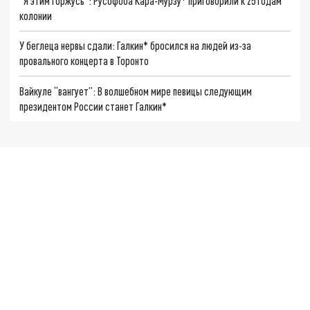
"Я этим горжусь": Русофоба Кара-Мурзу* приговорили к 25 годам
колонии
У беглеца нервы сдали: Галкин* бросился на людей из-за
провального концерта в Торонто
Вайкуле “вангует”: В волшебном мире певицы следующим
президентом России станет Галкин*