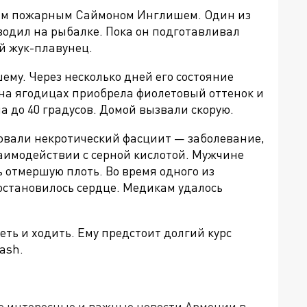
им пожарным Саймоном Инглишем. Один из
одил на рыбалке. Пока он подготавливал
ый жук-плавунец.
му. Через несколько дней его состояние
 на ягодицах приобрела фиолетовый оттенок и
ла до
40 градусов. Домой вызвали скорую.
овали некротический фасциит — заболевание,
заимодействии с серной кислотой. Мужчине
 отмершую плоть. Во время одного из
остановилось сердце. Медикам удалось
ть и ходить. Ему предстоит долгий курс
ash.
е интересные и важные новости Армении в