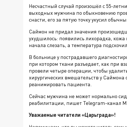
Несчастный случай произошёл с
55-летн
выходных мужчина по обыкновению пров
снасти, его за пятую точку укусил обычн
Саймон не придал значения произошедше
ухудшилось: появились лихорадка, кожа
начала слезать, а температура подскочи
В больнице у пострадавшего диагностир
при котором ткани разъедает, как при в
провели четыре операции, чтобы удалить
хирургических вмешательств у Саймона 
реанимировать пациента.
Сейчас мужчина не может нормально сиде
реабилитации, пишет Telegram-канал M
Уважаемые читатели «Царьграда»!
Напоминаем, что вы можете читать самы