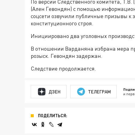
По версии Следственного комитета, Т.В. 
(Ален Гевондян) с помощью информацион
соцсети озвучили публичные призывы к 
конституционного строя.
Инициировано два уголовных производс
В отношении Варданяна избрана мера пре
розыск. Гевондян задержан.
Следствие продолжается.
Подпи
ДЗЕН
ТЕЛЕГРАМ
и перв
ПОДЕЛИТЬСЯ: