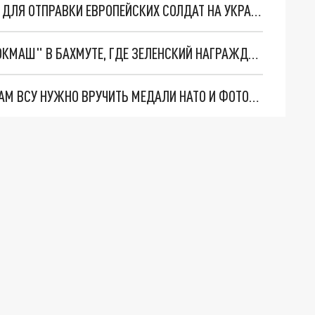
В МИНОБОРОНЫ ВЕНГРИИ ОЗВУЧИЛИ УСЛОВИЕ ДЛЯ ОТПРАВКИ ЕВРОПЕЙСКИХ СОЛДАТ НА УКРАИНУ
БОЙЦЫ ЧВК "ВАГНЕР" ЗАНЯЛИ ЗАВОД "ВОСТОКМАШ" В БАХМУТЕ, ГДЕ ЗЕЛЕНСКИЙ НАГРАЖДАЛ БОЕВИКОВ ВСУ
В США РАСКРЫЛИ, ПОЧЕМУ РАНЕНЫМ СОЛДАТАМ ВСУ НУЖНО ВРУЧИТЬ МЕДАЛИ НАТО И ФОТОГРАФИИ ЗЕЛЕНСКОГО