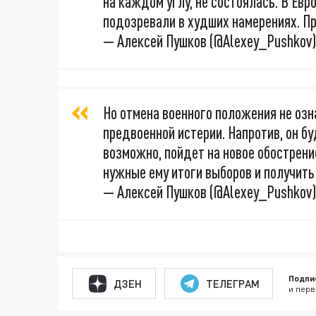
на каждом углу, не состоялась. В Евр
подозревали в худших намерениях. П
— Алексей Пушков (@Alexey_Pushkov
Но отмена военного положения не озн
предвоенной истерии. Напротив, он б
возможно, пойдет на новое обострени
нужные ему итоги выборов и получит
— Алексей Пушков (@Alexey_Pushkov
Подпи
ДЗЕН
ТЕЛЕГРАМ
и перв