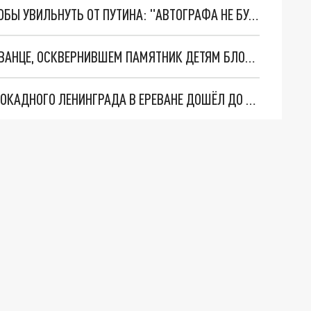
РУКОВОДСТВО АРМЕНИИ ПОТЕРЯЛО РУЧКУ, ЧТОБЫ УВИЛЬНУТЬ ОТ ПУТИНА: "АВТОГРАФА НЕ БУДЕТ"
"ПЕЩЕРНЫЙ РУСОФОБ": ЧТО ИЗВЕСТНО О ЕРЕВАНЦЕ, ОСКВЕРНИВШЕМ ПАМЯТНИК ДЕТЯМ БЛОКАДНОГО ЛЕНИНГРАДА
ВОПРОС ОСКВЕРНЕНИЯ ПАМЯТНИКА ДЕТЯМ БЛОКАДНОГО ЛЕНИНГРАДА В ЕРЕВАНЕ ДОШЁЛ ДО БАСТРЫКИНА: ДЕЛУ БЫТЬ!