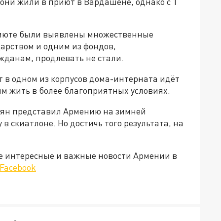
они жили в приют в Вардашене, однако с 1
приюте были выявлены множественные
арством и одним из фондов,
данам, продлевать не стали.
т в одном из корпусов дома-интерната идёт
ям жить в более благоприятных условиях.
лян представил Армению на зимней
 в скиатлоне. Но достичь того результата, на
е интересные и важные новости Армении в
Facebook