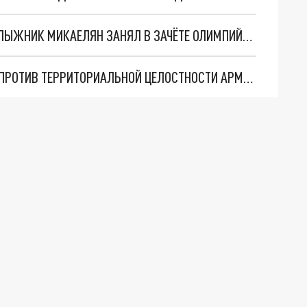
СТАЛО ИЗВЕСТНО, КАКОЕ МЕСТО АРМЯНСКИЙ ЛЫЖНИК МИКАЕЛЯН ЗАНЯЛ В ЗАЧЁТЕ ОЛИМПИЙСКИХ ИГР В ПЕКИНЕ
ЛИШАТЬ СВОБОДЫ НА 4 ГОДА ЗА ЗАЯВЛЕНИЯ ПРОТИВ ТЕРРИТОРИАЛЬНОЙ ЦЕЛОСТНОСТИ АРМЕНИИ? ДА!