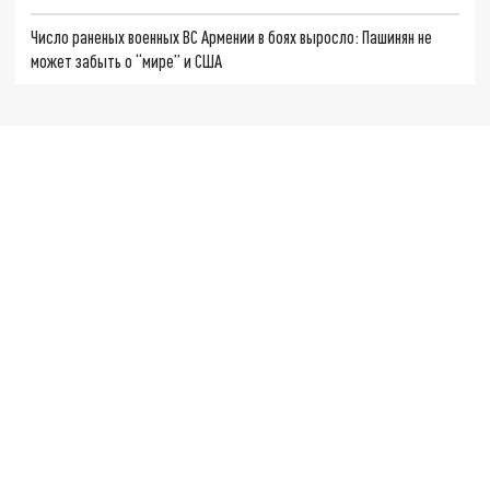
Число раненых военных ВС Армении в боях выросло: Пашинян не
может забыть о “мире” и США