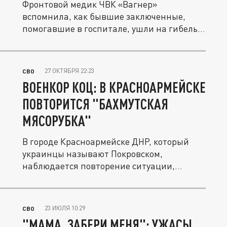
Фронтовой медик ЧВК «Вагнер»
вспомнила, как бывшие заключенные,
помогавшие в госпитале, ушли на гибель
из-за...
27 ОКТЯБРЯ 22:23
СВО
ВОЕНКОР КОЦ: В КРАСНОАРМЕЙСКЕ
ПОВТОРИТСЯ "БАХМУТСКАЯ
МЯСОРУБКА"
В городе Красноармейске ДНР, который
украинцы называют Покровском,
наблюдается повторение ситуации,
схожей с...
23 ИЮЛЯ 10:29
СВО
"МАМА, ЗАБЕРИ МЕНЯ": УЖАСЫ