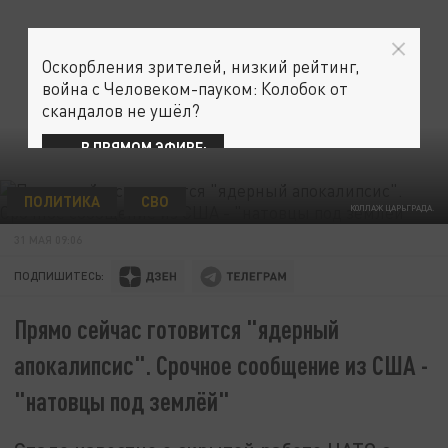
Оскорбления зрителей, низкий рейтинг,
война с Человеком-пауком: Колобок от
скандалов не ушёл?
В ПРЯМОМ ЭФИРЕ:
ПОЛИТИКА
СВО
КОЛЛАЖ ЦАРЬГРАДА.
31 МАЯ 09:06
ПОДПИШИТЕСЬ:
Прямо сейчас готовится "ядерный
апокалипсис". Срочное сообщение из США -
"натовцы под землёй"