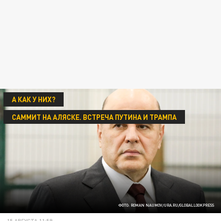
А КАК У НИХ?
САММИТ НА АЛЯСКЕ. ВСТРЕЧА ПУТИНА И ТРАМПА
ФОТО: ROMAN NAUMOV/URA.RU/GLOBALLOOKPRESS
15 АВГУСТА 11:59