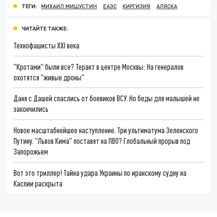
ТЕГИ:
МИХАИЛ МИШУСТИН
ЕАЭС
КИРГИЗИЯ
АЛЯСКА
ЧИТАЙТЕ ТАКЖЕ:
Технофашисты XXI века
"Кротами" были все? Теракт в центре Москвы: На генералов
охотятся "живые дроны"
Даня с Дашей спаслись от боевиков ВСУ. Но беды для малышей не
закончились
Новое масштабнейшее наступление. Три ультиматума Зеленского
Путину. "Львов Кима" поставят на ПВО? Глобальный прорыв под
Запорожьем
Вот это триллер! Тайна удара Украины по иранскому судну на
Каспии раскрыта