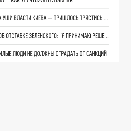
ПРИЕЗД КАДЫРОВА НА УКРАИНУ ПОСТАВИЛ НА УШИ ВЛАСТИ КИЕВА — ПРИШЛОСЬ ТРЯСТИСЬ ЗА ЗАПАДНЫХ НАЁМНИКОВ
НА УКРАИНСКОМ ТВ ПОЯВИЛОСЬ СООБЩЕНИЕ ОБ ОТСТАВКЕ ЗЕЛЕНСКОГО: “Я ПРИНИМАЮ РЕШЕНИЕ ПОПРОЩАТЬСЯ С ВАМИ”
ЖИЛЫЕ ЛЮДИ НЕ ДОЛЖНЫ СТРАДАТЬ ОТ САНКЦИЙ