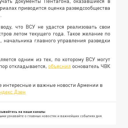
зучать документы Пентагона, оказавшиеся в
териалах приводится оценка разведсообщества
.
оду, что ВСУ не удастся реализовать свои
стров летом текущего года. Такое желание по
, начальника главного управления разведки
ляется одним из тех, по которому ВСУ могут
 пор откладывается,
объяснил
основатель ЧВК
е интересные и важные новости Армении в
ндекс.Дзен
сывайтесь на наши каналы
ыми узнавайте о главных новостях и важнейших событиях дня.