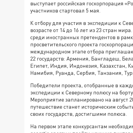
выступает российская госкорпорация «Р
участников стартовал 5 мая.
К отбору для участия в экспедиции к Се
возрасте от 14 до 16 лет из 23 стран мир
среди иностранных претендентов в рамк
просветительского проекта госкорпораци
международном этапе отбора приглашаютс
22 государств: Армения, Бангладеш, Бел
Египет, Индия, Индонезия, Казахстан, К
Намибия, Руанда, Сербия, Танзания, Тур
Победители проекта, отобранные в каждо
экспедиции к Северному полюсу на борту
Мероприятие запланировано на август 20
путешествие станет историческим событ
своих государств, достигшими полюса.
На первом этапе конкурсантам необходи