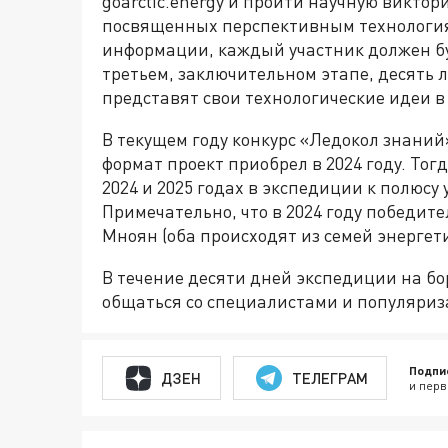
goarctic.energy и пройти научную виктор
посвященных перспективным технология
информации, каждый участник должен б
третьем, заключительном этапе, десять 
представят свои технологические идеи в
В текущем году конкурс «Ледокол знани
формат проект приобрел в 2024 году. Тог
2024 и 2025 годах в экспедиции к полюсу
Примечательно, что в 2024 году победите
Мноян (оба происходят из семей энергет
В течение десяти дней экспедиции на бо
общаться со специалистами и популяриз
Подпи
ДЗЕН
ТЕЛЕГРАМ
и перв