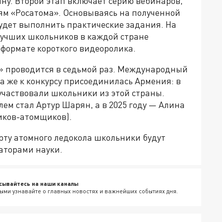
ину. Второй этап включает серию вебинаров,
м «Росатома». Основываясь на полученной
удет выполнить практические задания. На
лучших школьников в каждой стране
 формате короткого видеоролика.
й» проводится в седьмой раз. Международный
да же к конкурсу присоединилась Армения: в
 участвовали школьники из этой страны.
лем стал Артур Шарян, а в 2025 году — Алина
иков-атомщиков).
рту атомного ледокола школьники будут
аторами науки.
сывайтесь на наши каналы
ыми узнавайте о главных новостях и важнейших событиях дня.