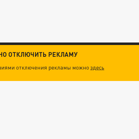
ТНО ОТКЛЮЧИТЬ РЕКЛАМУ
овиями отключения рекламы можно
здесь
ОСКВЫ: НА ГЕНЕРАЛОВ ОХОТЯТСЯ "ЖИВЫЕ ДРОНЫ"
. НО БЕДЫ ДЛЯ МАЛЫШЕЙ НЕ ЗАКОНЧИЛИСЬ