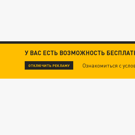
У ВАС ЕСТЬ ВОЗМОЖНОСТЬ БЕСПЛА
Ознакомиться с усл
ОТКЛЮЧИТЬ РЕКЛАМУ
ЧИТАЙТЕ ТАКЖЕ:
ТЕХНОФАШИСТЫ XXI ВЕКА
"КРОТАМИ" БЫЛИ ВСЕ? ТЕРАКТ В ЦЕНТРЕ М
ДАНЯ С ДАШЕЙ СПАСЛИСЬ ОТ БОЕВИКОВ ВСУ