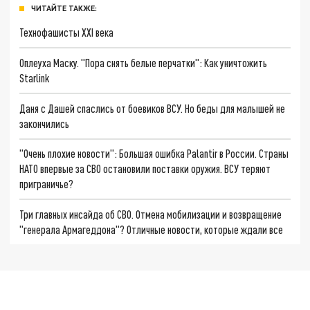
ЧИТАЙТЕ ТАКЖЕ:
Технофашисты XXI века
Оплеуха Маску. "Пора снять белые перчатки": Как уничтожить
Starlink
Даня с Дашей спаслись от боевиков ВСУ. Но беды для малышей не
закончились
"Очень плохие новости": Большая ошибка Palantir в России. Страны
НАТО впервые за СВО остановили поставки оружия. ВСУ теряют
приграничье?
Три главных инсайда об СВО. Отмена мобилизации и возвращение
"генерала Армагеддона"? Отличные новости, которые ждали все