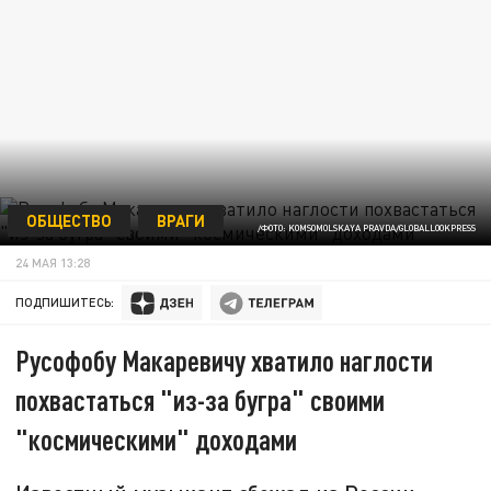
ОБЩЕСТВО
ВРАГИ
/ФОТО: KOMSOMOLSKAYA PRAVDA/GLOBALLOOKPRESS
24 МАЯ 13:28
ПОДПИШИТЕСЬ:
Русофобу Макаревичу хватило наглости
похвастаться "из-за бугра" своими
"космическими" доходами