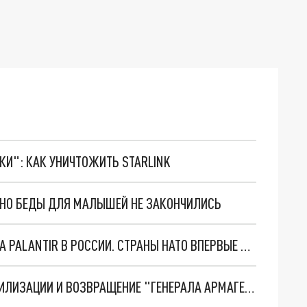
ТКИ": КАК УНИЧТОЖИТЬ STARLINK
. НО БЕДЫ ДЛЯ МАЛЫШЕЙ НЕ ЗАКОНЧИЛИСЬ
"ОЧЕНЬ ПЛОХИЕ НОВОСТИ": БОЛЬШАЯ ОШИБКА PALANTIR В РОССИИ. СТРАНЫ НАТО ВПЕРВЫЕ ЗА СВО ОСТАНОВИЛИ ПОСТАВКИ ОРУЖИЯ. ВСУ ТЕРЯЮТ ПРИГРАНИЧЬЕ?
ТРИ ГЛАВНЫХ ИНСАЙДА ОБ СВО. ОТМЕНА МОБИЛИЗАЦИИ И ВОЗВРАЩЕНИЕ "ГЕНЕРАЛА АРМАГЕДДОНА"? ОТЛИЧНЫЕ НОВОСТИ, КОТОРЫЕ ЖДАЛИ ВСЕ