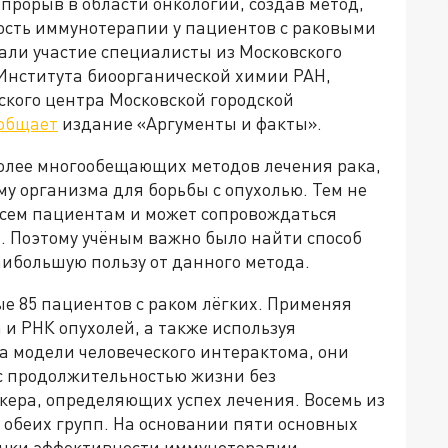
прорыв в области онкологии, создав метод,
сть иммунотерапии у пациентов с раковыми
ли участие специалисты из Московского
 Института биоорганической химии РАН,
ского центра Московской городской
общает
издание «Аргументы и факты».
олее многообещающих методов лечения рака,
му организма для борьбы с опухолью. Тем не
 всем пациентам и может сопровождаться
 Поэтому учёным важно было найти способ
аибольшую пользу от данного метода.
 85 пациентов с раком лёгких. Применяя
и РНК опухолей, а также используя
 модели человеческого интерактома, они
с продолжительностью жизни без
кера, определяющих успех лечения. Восемь из
 обеих групп. На основании пяти основных
енки эффективности иммунотерапии.