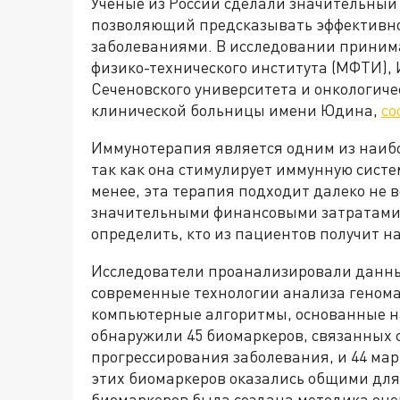
Учёные из России сделали значительный 
позволяющий предсказывать эффективно
заболеваниями. В исследовании принима
физико-технического института (МФТИ),
Сеченовского университета и онкологиче
клинической больницы имени Юдина,
со
Иммунотерапия является одним из наиб
так как она стимулирует иммунную систе
менее, эта терапия подходит далеко не
значительными финансовыми затратами.
определить, кто из пациентов получит н
Исследователи проанализировали данные
современные технологии анализа генома 
компьютерные алгоритмы, основанные на
обнаружили 45 биомаркеров, связанных 
прогрессирования заболевания, и 44 мар
этих биомаркеров оказались общими для
биомаркеров была создана методика оц