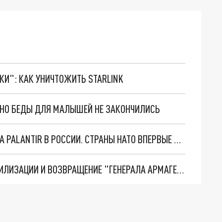
ТКИ": КАК УНИЧТОЖИТЬ STARLINK
. НО БЕДЫ ДЛЯ МАЛЫШЕЙ НЕ ЗАКОНЧИЛИСЬ
"ОЧЕНЬ ПЛОХИЕ НОВОСТИ": БОЛЬШАЯ ОШИБКА PALANTIR В РОССИИ. СТРАНЫ НАТО ВПЕРВЫЕ ЗА СВО ОСТАНОВИЛИ ПОСТАВКИ ОРУЖИЯ. ВСУ ТЕРЯЮТ ПРИГРАНИЧЬЕ?
ТРИ ГЛАВНЫХ ИНСАЙДА ОБ СВО. ОТМЕНА МОБИЛИЗАЦИИ И ВОЗВРАЩЕНИЕ "ГЕНЕРАЛА АРМАГЕДДОНА"? ОТЛИЧНЫЕ НОВОСТИ, КОТОРЫЕ ЖДАЛИ ВСЕ