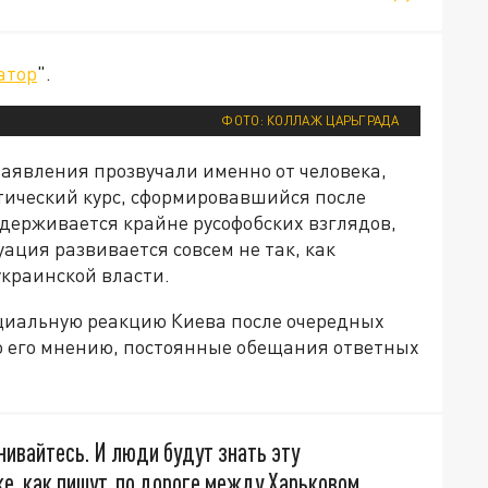
атор
".
ФОТО: КОЛЛАЖ ЦАРЬГРАДА
аявления прозвучали именно от человека,
ический курс, сформировавшийся после
ерживается крайне русофобских взглядов,
уация развивается совсем не так, как
краинской власти.
циальную реакцию Киева после очередных
По его мнению, постоянные обещания ответных
нивайтесь. И люди будут знать эту
е, как пишут, по дороге между Харьковом