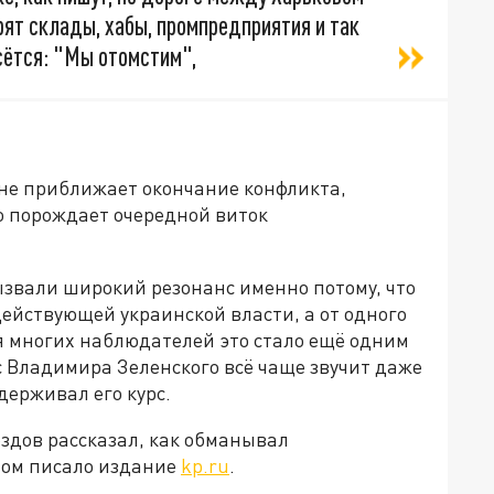
рят склады, хабы, промпредприятия и так
сётся: "Мы отомстим",
 не приближает окончание конфликта,
о порождает очередной виток
звали широкий резонанс именно потому, что
действующей украинской власти, а от одного
я многих наблюдателей это стало ещё одним
ес Владимира Зеленского всё чаще звучит даже
держивал его курс.
здов рассказал, как обманывал
этом писало издание
kp.ru
.