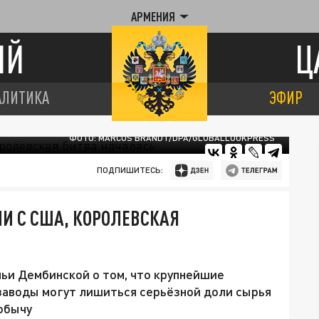
АРМЕНИЯ
ИЙ
Ц
АЛИТИКА
ЭФИР
ФОТО: MARCUS BRANDT/DPA/GLOBALLOOKPRESS
ПОДПИШИТЕСЬ:
И С США, КОРОЛЕВСКАЯ
ьи Дембинской о том, что крупнейшие
аводы могут лишиться серьёзной доли сырья
обычу