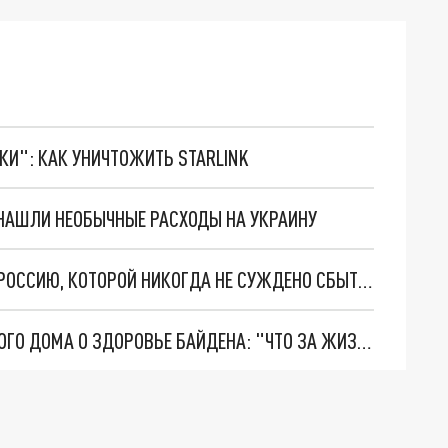
ТКИ": КАК УНИЧТОЖИТЬ STARLINK
 НАШЛИ НЕОБЫЧНЫЕ РАСХОДЫ НА УКРАИНУ
ЭКС-АГЕНТ ЦРУ ПОВЕДАЛ О СКАЗКЕ США ПРО РОССИЮ, КОТОРОЙ НИКОГДА НЕ СУЖДЕНО СБЫТЬСЯ
АМЕРИКАНЦЫ ПОТРЯСЕНЫ ОТКРОВЕНИЕМ БЕЛОГО ДОМА О ЗДОРОВЬЕ БАЙДЕНА: "ЧТО ЗА ЖИЗНЬ…"