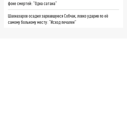
фоне смертей: “Одна сатана“
Шахназаров осадил зарвавшуюся Собчак, ловко ударив по её
самому больному месту: “Исход печален”